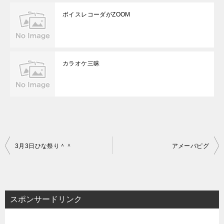
ボイスレコーダがZOOM
カラオケ三昧
投
3月3日ひな祭り＾＾
アメーバピグ
稿
ナ
ビ
スポンサードリンク
ゲ