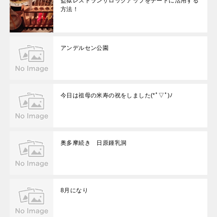
監獄レストランザロックアップをデートに活用する
方法！
アンデルセン公園
今日は祖母の米寿の祝をしました(*ﾟ▽ﾟ)ﾉ
奥多摩続き 日原鍾乳洞
8月になり