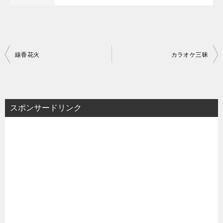
投
線香花火
カラオケ三昧
稿
ナ
ビ
スポンサードリンク
ゲ
ー
シ
ョ
ン