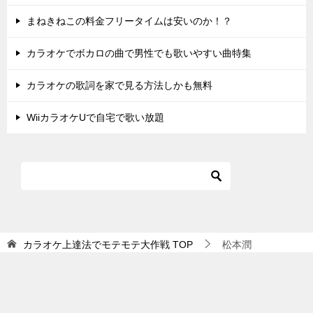
まねきねこの料金フリータイムは安いのか！？
カラオケでボカロの曲で男性でも歌いやすい曲特集
カラオケの歌詞を家で見る方法しかも無料
WiiカラオケUで自宅で歌い放題
カラオケ上達法でモテモテ大作戦
TOP
松本潤
TOPへ
シェア
© 2026 カラオケ上達法でモテモテ大作戦