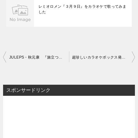
レミオロメン『３月９日』をカラオケで歌ってみま
した
投
JULEPS・秋元康 『旅立つ日』 カラオケ
超珍しいカラオケボックス発見！！
稿
ナ
ビ
スポンサードリンク
ゲ
ー
シ
ョ
ン